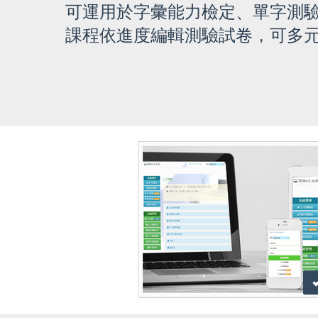
可運用於字彙能力檢定、單字測
課程依進度編輯測驗試卷，可多