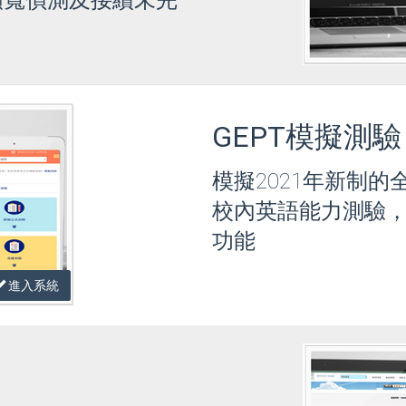
頻寬偵測及接續未完
GEPT模擬測驗
模擬2021年新制
校內英語能力測驗
功能
進入系統