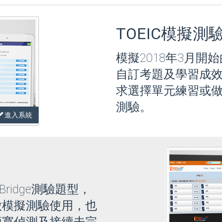
TOEIC模擬測
模擬2018年3月開
自訂考題及學習成
求選擇單元練習或
測驗。
進入系統
Bridge測驗題型，
做模擬測驗使用，也