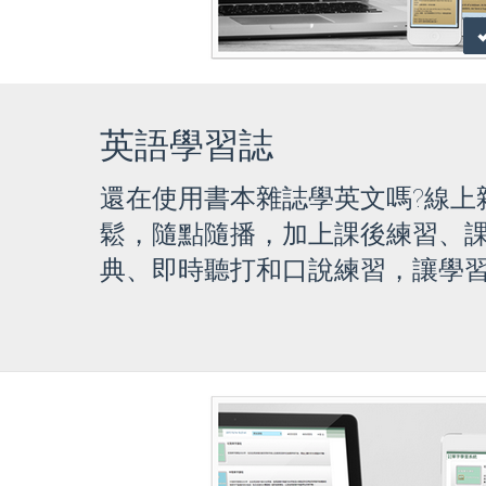
英語學習誌
還在使用書本雜誌學英文嗎?線上
鬆，隨點隨播，加上課後練習、
典、即時聽打和口說練習，讓學