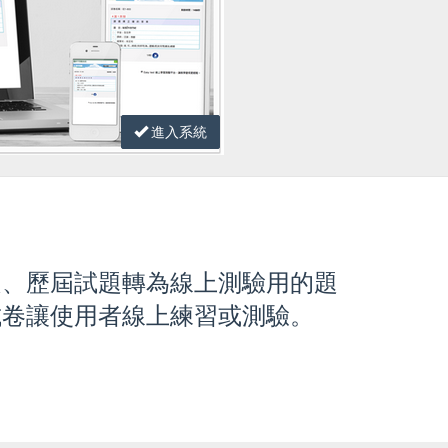
進入系統
題、歷屆試題轉為線上測驗用的題
試卷讓使用者線上練習或測驗。