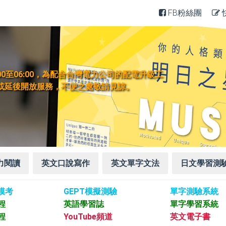
FB粉絲團
) 上午00:00至06:00，為配合台灣電力公司的配電升級工
或延後開放服務，不便之處敬請見諒。
力閱讀
英文口說寫作
英文單字文法
日文學習測
及模考
GEPT模擬測驗
單字測驗系統
程
英語學習誌
單字學習系統
程
YouTube頻道
英文電子書