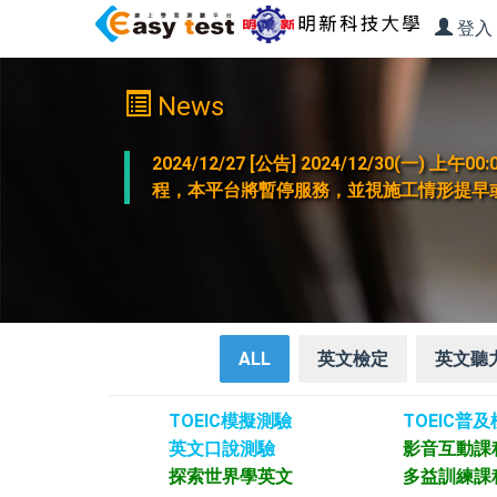
登入
News
2024/12/27 [公告] 2024/12/30(一
程，本平台將暫停服務，並視施工情形提早
ALL
英文檢定
英文聽
TOEIC模擬測驗
TOEIC普
英文口說測驗
影音互動課
探索世界學英文
多益訓練課